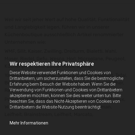
Weil wir seit jeher Wert auf hohe Qualität, Funktionalität
und Langlebigkeit legen, führen wir in unserer
Küchenboutique ausschließlich Artikel renommierter
Unternehmen wie:
WMF, Silit, Kaiser, Zwilling, Dreiturm, Bialetti, Wahl,
Moser, Riedel, Gefu, Wesco, Horl, Microplane, Peugeot,
Wir respektieren Ihre Privatsphäre
Küchenprofi, Cilio, Zassenhaus, Spring,
Diese Website verwendet Funktionen und Cookies von
Yaxell, Benriner, Global, Suncraft, Riess, Kelomat, Tefal,
Drittanbietern, um sicherzustellen, dass Sie die bestmögliche
Böker, Vulkanus, Herbertz, Victorinox, Swibo, Walther,
Erfahrung beim Besuch der Website haben. Wenn Sie die
Verwendung von Funktionen und Cookies von Drittanbietern
Real Steel, Opinel, Wüsthof,
akzeptieren möchten, können Sie dies weiter unten tun. Bitte
Porsche, Haiku, Emil, Berndorf, Continenta, Gastrolux,
beachten Sie, dass das Nicht-Akzeptieren von Cookies von
Westmark, Fiskars, Emile Henry, Isi, Leatherman,
Drittanbietern die Website-Nutzung beeinträchtigt.
Leifheit, Brainstream, Leifheit, Marcato,
Mehr Informationen