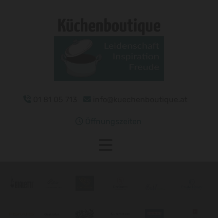
01 81 05 713
info@kuechenboutique.at


Öffnungszeiten
